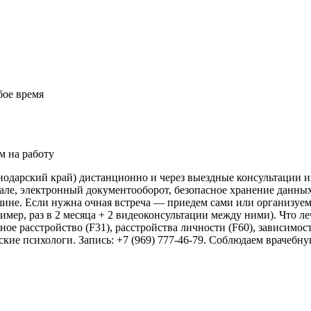
бое время
м на работу
нодарский край) дистанционно и через выездные консультации 
ле, электронный документооборот, безопасное хранение данных
ашине. Если нужна очная встреча — приедем сами или организуе
ер, раз в 2 месяца + 2 видеоконсультации между ними). Что ле
ое расстройство (F31), расстройства личности (F60), зависимост
ие психологи. Запись: +7 (969) 777-46-79. Соблюдаем врачебну