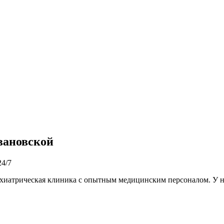
вановской
4/7
ихиатрическая клиника с опытным медицинским персоналом. У