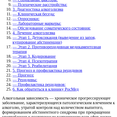
—
Психические расстройства:
3.
Диагностика алкоголизма
—
Клиническая беседа:
—
Опросники:
—
Лабораторные маркеры:
—
Обследование соматического состояния:
4.
Лечение алкоголизма
—
Этап 1. Детоксикация (выведение из запоя,
купирование абстиненции)
—
Этап 2. Противорецидивная медикаментозная
терапия
—
Этап 3. Кодирование
—
Этап 4. Психотерапия
—
Этап 5. Реабилитация
5.
Прогноз и профилактика рецидивов
—
Прогноз:
—
Рецидивы:
—
Профилактика рецидивов:
6.
Как обратиться в клинику РосМед
Алкогольная зависимость — хроническое прогрессирующее
заболевание, характеризующееся патологическим влечением к
алкоголю, утратой контроля над количеством выпитого,
формированием абстинентного синдрома при прекращении
употребления и постепенным разрушением всех сфер жизни.