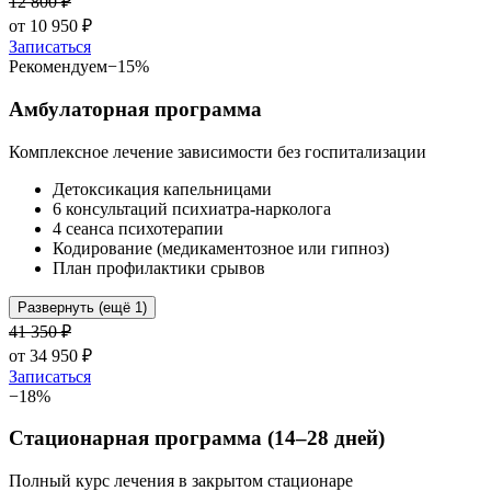
12 800
₽
от
10 950
₽
Записаться
Рекомендуем
−
15
%
Амбулаторная программа
Комплексное лечение зависимости без госпитализации
Детоксикация капельницами
6 консультаций психиатра-нарколога
4 сеанса психотерапии
Кодирование (медикаментозное или гипноз)
План профилактики срывов
Развернуть (ещё 1)
41 350
₽
от
34 950
₽
Записаться
−
18
%
Стационарная программа (14–28 дней)
Полный курс лечения в закрытом стационаре