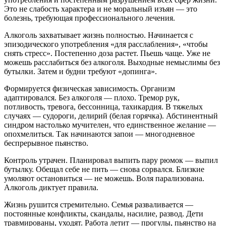
Это не слабость характера и не моральный изъян — это
болезнь, требующая профессионального лечения.
Алкоголь захватывает жизнь полностью. Начинается с
эпизодического употребления «для расслабления», «чтобы
снять стресс». Постепенно доза растет. Пьешь чаще. Уже не
можешь расслабиться без алкоголя. Выходные немыслимы без
бутылки. Затем и будни требуют «допинга».
Формируется физическая зависимость. Организм
адаптировался. Без алкоголя — плохо. Тремор рук,
потливость, тревога, бессонница, тахикардия. В тяжелых
случаях — судороги, делирий (белая горячка). Абстинентный
синдром настолько мучителен, что единственное желание —
опохмелиться. Так начинаются запои — многодневное
беспрерывное пьянство.
Контроль утрачен. Планировал выпить пару рюмок — выпил
бутылку. Обещал себе не пить — снова сорвался. Близкие
умоляют остановиться — не можешь. Воля парализована.
Алкоголь диктует правила.
Жизнь рушится стремительно. Семья разваливается —
постоянные конфликты, скандалы, насилие, развод. Дети
травмированы, уходят. Работа летит — прогулы, пьянство на