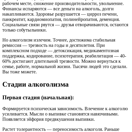
рабочем месте, снижение производительности, увольнение.
Финансы испаряются — все деньги на алкоголь, долги
накапливаются. Здоровье разрушается — цирроз печени,
панкреатит, кардиомиопатия, полинейропатия, деменция.
Социальные связи рвутся — друзья отворачиваются, остаются
только собутыльники.
Но алкоголизм излечим. Точнее, достижима стабильная
ремиссия — трезвость на годы и десятилетия. При
комплексном подходе — детоксикация, медикаментозная
поддержка, кодирование, психотерапия, реабилитация — 40-
60% достигают длительной трезвости. Можно вернуться к
семье, работе, нормальной жизни. Тысячи людей это сделали.
Вы тоже можете.
Стадии алкоголизма
Первая стадия (начальная):
Формируется психическая зависимость. Влечение к алкоголю
усиливается. Мысли о выпивке становятся навязчивыми.
Появляется эйфория предвкушения выпивки.
Растет толерантность — переносимость алкоголя. Раньше