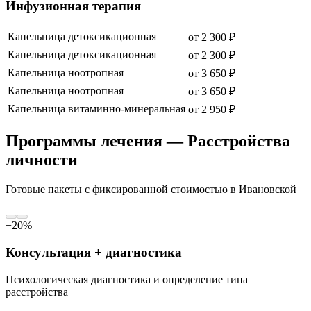
Инфузионная терапия
Капельница детоксикационная
от
2 300
₽
Капельница детоксикационная
от
2 300
₽
Капельница ноотропная
от
3 650
₽
Капельница ноотропная
от
3 650
₽
Капельница витаминно-минеральная
от
2 950
₽
Программы лечения — Расстройства
личности
Готовые пакеты с фиксированной стоимостью
в Ивановской
−
20
%
Консультация + диагностика
Психологическая диагностика и определение типа
расстройства