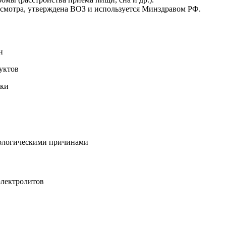
смотра, утверждена ВОЗ и используется Минздравом РФ.
н
уктов
вки
хологическими причинами
электролитов