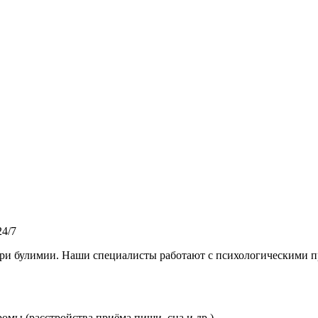
4/7
ри булимии. Наши специалисты работают с психологическими п
омы (расстройства приёма пищи, сна и др.)
.