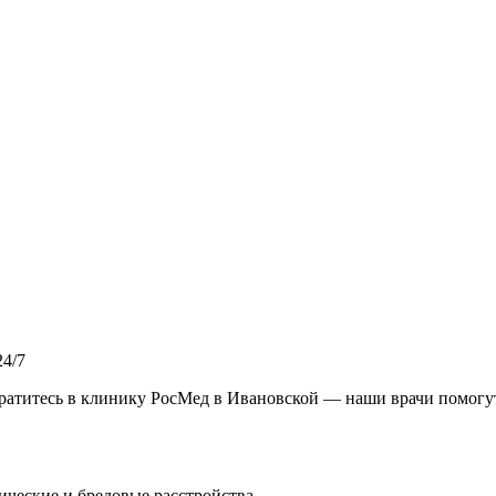
4/7
атитесь в клинику РосМед в Ивановской — наши врачи помогут 
ческие и бредовые расстройства
.