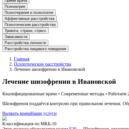
Прием врача
Психиатрия
Психотерапия и психология
Аффективные расстройства
Психотические расстройства
Тревога, страхи, стресс
Зависимости
Расстройства личности
Расстройства пищевого поведения
Главная
Психотические расстройства
Лечение шизофрении в Ивановской
Лечение шизофрении в Ивановской
Квалифицированные врачи • Современные методы • Работаем 2
Шизофрения поддаётся контролю при правильном лечении. Обр
Вызвать врача
Наши услуги
Классификация по МКБ-10
Этот диагноз обозначается кодом
F20
—
Шизофрения, шизотипи