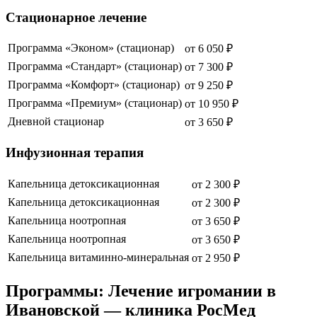
Стационарное лечение
Программа «Эконом» (стационар)
от
6 050
₽
Программа «Стандарт» (стационар)
от
7 300
₽
Программа «Комфорт» (стационар)
от
9 250
₽
Программа «Премиум» (стационар)
от
10 950
₽
Дневной стационар
от
3 650
₽
Инфузионная терапия
Капельница детоксикационная
от
2 300
₽
Капельница детоксикационная
от
2 300
₽
Капельница ноотропная
от
3 650
₽
Капельница ноотропная
от
3 650
₽
Капельница витаминно-минеральная
от
2 950
₽
Программы: Лечение игромании в
Ивановской — клиника РосМед