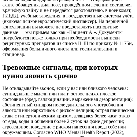
факте обращения, диагнозе, проведённом лечении составляет
врачебную тайну и не передаётся работодателю, в военкомат,
ГИБДД, учебные заведения, в государственные системы учёта
(включая психоневрологический диспансер). На первичной
консультации вы можете не предоставлять паспортные
данные — мы примем вас как «Пациент А.». Документы
потребуются позже только при необходимости выписки
рецептурных препаратов из списка II–III по приказу № 1175н,
оформления больничного листа или госпитализации в
стационар.
Тревожные сигналы, при которых
нужно звонить срочно
Не откладывайте звонок, если у вас или близкого человека:
суицидальные мысли или план; острое психотическое
состояние (бред, галлюцинации, выраженная дезориентация);
абстинентный синдром после длительного употребления
алкоголя или наркотиков с риском делирия; острая паническая
атака с гипертоническим кризом, длящаяся более часа; отказ
от еды, воды и общения более 2 суток на фоне депрессии;
агрессивное поведение с риском нанесения вреда себе или
окружающим. Согласно WHO Mental Health Report (2022),