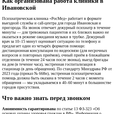
Как организована работа клиники
в
Ивановской
Психиатрическая клиника «РосМед» работает в формате
выездной службы и call-центра для города
Ивановская
и
пригорода. На звонок отвечает дежурный психиатр в течение
минуты — для тревожных пациентов и их близких важно не
оказаться в режиме ожидания музыки в трубке. Дежурный
врач за 10–15 минут оценивает ситуацию по телефону и
предлагает один из четырёх форматов помощи:
дистанционная консультация по видеосвязи (для несрочных
вопросов и повторных приёмов), очный приём в ближайшем
отделении (в течение 24 часов после звонка), выезд бригады
на дом (в течение часа), экстренная госпитализация в
стационар (в день обращения). По стандарту Минздрава РФ от
2023 года (приказ № 668н), экстренная психиатрическая
помощь должна быть оказана в течение 2 часов с момента
обращения — мы укладываемся в 40–60 минут в большинстве
городов присутствия.
Что важно знать перед звонком
Анонимность гарантирована
по статье 13 ФЗ-323 «Об
основах охраны здоровья граждан в РФ». Информация о